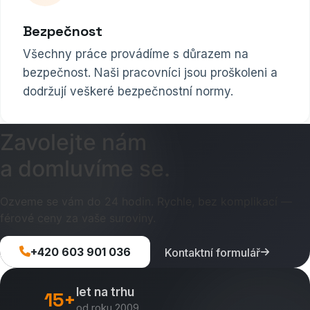
Bezpečnost
Všechny práce provádíme s důrazem na
bezpečnost. Naši pracovníci jsou proškoleni a
dodržují veškeré bezpečnostní normy.
Zavolejte nám
a domluvíme se.
Ozveme se vám do 24 hodin. Rychle, bez komplikací —
férové ceny za vaše suroviny.
+420 603 901 036
Kontaktní formulář
let na trhu
15+
od roku 2009