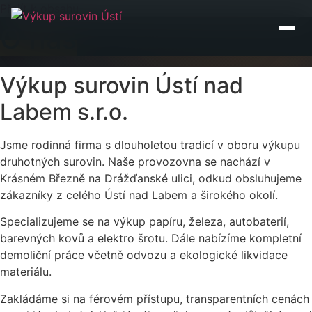
Přejít k obsahu
O nás
Výkup surovin Ústí nad
Labem s.r.o.
Jsme rodinná firma s dlouholetou tradicí v oboru výkupu
druhotných surovin. Naše provozovna se nachází v
Krásném Březně na Drážďanské ulici, odkud obsluhujeme
zákazníky z celého Ústí nad Labem a širokého okolí.
Specializujeme se na výkup papíru, železa, autobaterií,
barevných kovů a elektro šrotu. Dále nabízíme kompletní
demoliční práce včetně odvozu a ekologické likvidace
materiálu.
Zakládáme si na férovém přístupu, transparentních cenách