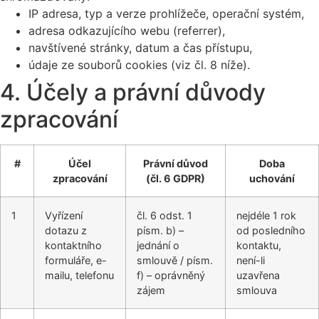
IP adresa, typ a verze prohlížeče, operační systém,
adresa odkazujícího webu (referrer),
navštívené stránky, datum a čas přístupu,
údaje ze souborů cookies (viz čl. 8 níže).
4. Účely a právní důvody
zpracování
#
Účel
Právní důvod
Doba
zpracování
(čl. 6 GDPR)
uchování
1
Vyřízení
čl. 6 odst. 1
nejdéle 1 rok
dotazu z
písm. b) –
od posledního
kontaktního
jednání o
kontaktu,
formuláře, e-
smlouvě / písm.
není-li
mailu, telefonu
f) – oprávněný
uzavřena
zájem
smlouva