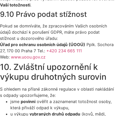
Vaší totožnosti
.
9.10 Právo podat stížnost
Pokud se domníváte, že zpracováním Vašich osobních
údajů dochází k porušení GDPR, máte právo podat
stížnost u dozorového úřadu:
Úřad pro ochranu osobních údajů (ÚOOÚ)
Pplk. Sochora
27, 170 00 Praha 7 Tel.:
+420 234 665 111
Web:
www.uoou.gov.cz
10. Zvláštní upozornění k
výkupu druhotných surovin
S ohledem na přísné zákonné regulace v oblasti nakládání
s odpady upozorňujeme, že:
jsme
povinni
ověřit a zaznamenat totožnost osoby,
která přiváží odpad k výkupu,
u výkupu
vybraných druhů odpadu
(kovů, mědi,