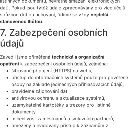
listinných dokumentů, nevratné smazání elektronických
dat). Pokud jsou tytéž údaje zpracovávány pro více účelů
s různou dobou uchování, řídíme se vždy
nejdelší
stanovenou lhůtou
.
7. Zabezpečení osobních
údajů
Zavedli jsme přiměřená
technická a organizační
opatření
k zabezpečení osobních údajů, zejména:
šifrované připojení (HTTPS) na webu,
přístup do informačních systémů pouze pro pověřené
osoby na základě jedinečných přihlašovacích údajů,
pravidelné zálohování dat,
antivirovou ochranu a aktualizace systémů,
uzamykatelné kartotéky a trezory pro listinné
dokumenty,
mlčenlivost zaměstnanců a smluvních partnerů,
omezený a evidovaný přístup k záznamům z