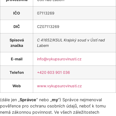
IČO
07113269
DIČ
CZ07113269
Spisová
C 41652/KSUL Krajský soud v Ústí nad
značka
Labem
E-mail
info@vykupsurovinusti.cz
Telefon
+420 603 901 036
Web
www.vykupsurovinusti.cz
(dále jen „
Správce
“ nebo „
my
“) Správce nejmenoval
pověřence pro ochranu osobních údajů, neboť k tomu
nemá zákonnou povinnost. Ve všech záležitostech