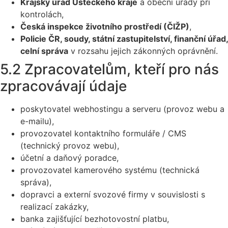
Krajský úřad Ústeckého kraje
a obecní úřady při
kontrolách,
Česká inspekce životního prostředí (ČIŽP)
,
Policie ČR, soudy, státní zastupitelství, finanční úřad,
celní správa
v rozsahu jejich zákonných oprávnění.
5.2 Zpracovatelům, kteří pro nás
zpracovávají údaje
poskytovatel webhostingu a serveru (provoz webu a
e-mailu),
provozovatel kontaktního formuláře / CMS
(technický provoz webu),
účetní a daňový poradce,
provozovatel kamerového systému (technická
správa),
dopravci a externí svozové firmy v souvislosti s
realizací zakázky,
banka zajišťující bezhotovostní platbu,