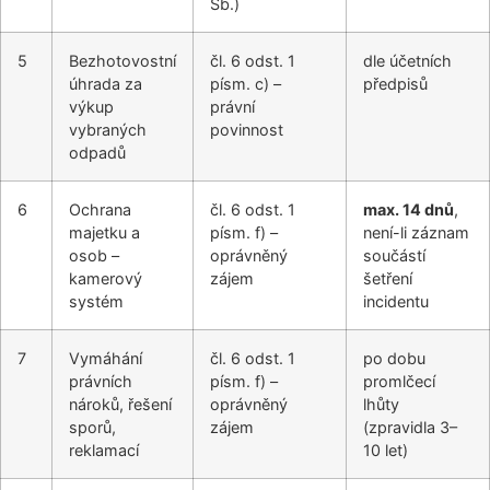
Sb.)
5
Bezhotovostní
čl. 6 odst. 1
dle účetních
úhrada za
písm. c) –
předpisů
výkup
právní
vybraných
povinnost
odpadů
6
Ochrana
čl. 6 odst. 1
max. 14 dnů
,
majetku a
písm. f) –
není-li záznam
osob –
oprávněný
součástí
kamerový
zájem
šetření
systém
incidentu
7
Vymáhání
čl. 6 odst. 1
po dobu
právních
písm. f) –
promlčecí
nároků, řešení
oprávněný
lhůty
sporů,
zájem
(zpravidla 3–
reklamací
10 let)