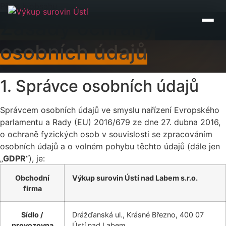
Přejít k obsahu
Zásady ochrany
osobních údajů
1. Správce osobních údajů
Správcem osobních údajů ve smyslu nařízení Evropského
parlamentu a Rady (EU) 2016/679 ze dne 27. dubna 2016,
o ochraně fyzických osob v souvislosti se zpracováním
osobních údajů a o volném pohybu těchto údajů (dále jen
„
GDPR
“), je:
Obchodní
Výkup surovin Ústí nad Labem s.r.o.
firma
Sídlo /
Drážďanská ul., Krásné Březno, 400 07
provozovna
Ústí nad Labem