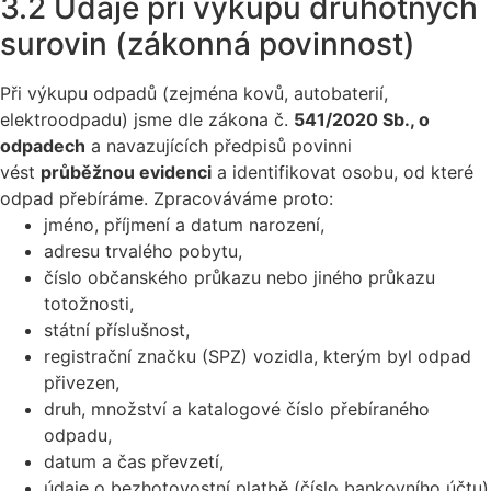
3.2 Údaje při výkupu druhotných
surovin (zákonná povinnost)
Při výkupu odpadů (zejména kovů, autobaterií,
elektroodpadu) jsme dle zákona č.
541/2020 Sb., o
odpadech
a navazujících předpisů povinni
vést
průběžnou evidenci
a identifikovat osobu, od které
odpad přebíráme. Zpracováváme proto:
jméno, příjmení a datum narození,
adresu trvalého pobytu,
číslo občanského průkazu nebo jiného průkazu
totožnosti,
státní příslušnost,
registrační značku (SPZ) vozidla, kterým byl odpad
přivezen,
druh, množství a katalogové číslo přebíraného
odpadu,
datum a čas převzetí,
údaje o bezhotovostní platbě (číslo bankovního účtu)