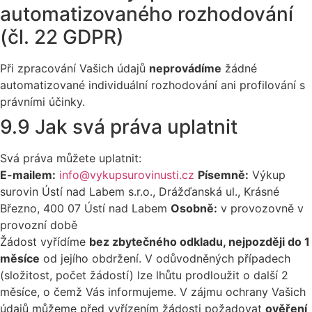
automatizovaného rozhodování
(čl. 22 GDPR)
Při zpracování Vašich údajů
neprovádíme
žádné
automatizované individuální rozhodování ani profilování s
právními účinky.
9.9 Jak svá práva uplatnit
Svá práva můžete uplatnit:
E-mailem:
info@vykupsurovinusti.cz
Písemně:
Výkup
surovin Ústí nad Labem s.r.o., Drážďanská ul., Krásné
Březno, 400 07 Ústí nad Labem
Osobně:
v provozovně v
provozní době
Žádost vyřídíme
bez zbytečného odkladu, nejpozději do 1
měsíce
od jejího obdržení. V odůvodněných případech
(složitost, počet žádostí) lze lhůtu prodloužit o další 2
měsíce, o čemž Vás informujeme. V zájmu ochrany Vašich
údajů můžeme před vyřízením žádosti požadovat
ověření