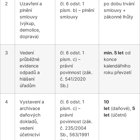
2
Uzavření a
čl. 6 odst. 1
po dobu trvání
plnění
písm. b) – plnění
smlouvy +
smlouvy
smlouvy
zákonné lhůty
(výkup,
demolice,
doprava)
3
Vedení
čl. 6 odst. 1
min. 5 let
od
průběžné
písm. c) –
konce
evidence
právní
kalendářního
odpadů a
povinnost (zák.
roku převzetí
hlášení
č. 541/2020
úřadům
Sb.)
4
Vystavení a
čl. 6 odst. 1
10
archivace
písm. c) –
let
(daňové),
5
daňových
právní
let
(účetní)
dokladů,
povinnost (zák.
vedení
č. 235/2004
účetnictví
Sb., 563/1991