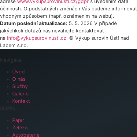
adrese
www.vykupsurovinusti.cz/gdpr
s uvedením data
účinnosti. O podstatných změnách Vás budeme informovat
vhodným způsobem (např. oznámením na webu).
Datum poslední aktualizace:
5. 5. 2026 V případě
jakýchkoli dotazů nás neváhejte kontaktovat
na
info@vykupsurovinusti.cz
. © Výkup surovin Ústí nad
Labem s.r.o.
Navigace
Úvod
O nás
Služby
Galerie
Kontakt
Služby
Papír
Železo
Autobaterie