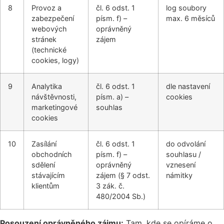
8
Provoz a
čl. 6 odst. 1
log soubory
zabezpečení
písm. f) –
max. 6 měsíců
webových
oprávněný
stránek
zájem
(technické
cookies, logy)
9
Analytika
čl. 6 odst. 1
dle nastavení
návštěvnosti,
písm. a) –
cookies
marketingové
souhlas
cookies
10
Zasílání
čl. 6 odst. 1
do odvolání
obchodních
písm. f) –
souhlasu /
sdělení
oprávněný
vznesení
stávajícím
zájem (§ 7 odst.
námitky
klientům
3 zák. č.
480/2004 Sb.)
Posouzení oprávněného zájmu:
Tam, kde se opíráme o