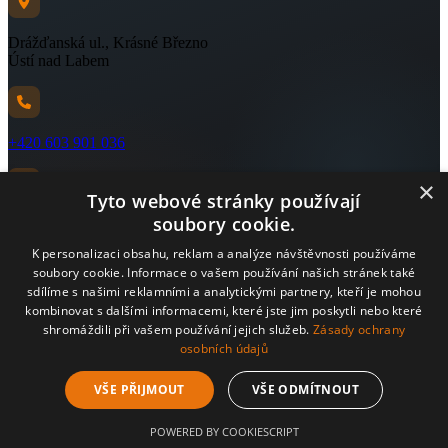
Drážďanská ul., Krásné Březno
Ústí nad Labem
+420 603 901 036
×
Tyto webové stránky používají
soubory cookie.
info@vykupsurovinusti.cz
K personalizaci obsahu, reklam a analýze návštěvnosti používáme
© 2026 Výkup surovin Ústí nad Labem s.r.o. |
GDPR
soubory cookie. Informace o vašem používání našich stránek také
sdílíme s našimi reklamními a analytickými partnery, kteří je mohou
Vytvořil
Ing. Pavel Štima
kombinovat s dalšími informacemi, které jste jim poskytli nebo které
shromáždili při vašem používání jejich služeb.
Zásady ochrany
osobních údajů
VŠE PŘIJMOUT
VŠE ODMÍTNOUT
POWERED BY COOKIESCRIPT